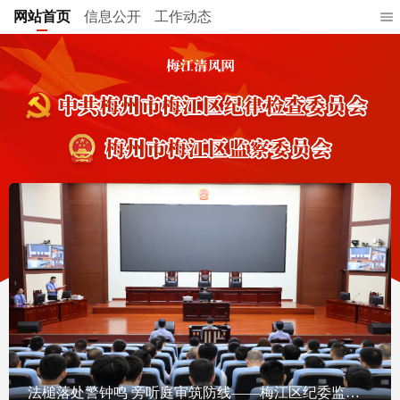
网站首页
信息公开
工作动态
法槌落处警钟鸣 旁听庭审筑防线——梅江区纪委监委举办“庭审+廉政警示教育课堂”