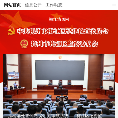
网站首页
信息公开
工作动态
法槌落处警钟鸣 旁听庭审筑防线——梅江区纪委监委举办“庭审+廉政警示教育课堂”