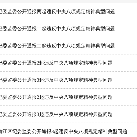
纪委监委公开通报两起违反中央八项规定精神典型问题
纪委监委公开通报二起违反中央八项规定精神典型问题
纪委监委公开通报二起违反中央八项规定精神典型问题
纪委监委公开通报2起违反中央八项规定精神典型问题
纪委监委公开通报3起违反中央八项规定精神典型问题
纪委监委公开通报2起违反中央八项规定精神典型问题
纪委监委公开通报3起违反中央八项规定精神典型问题
梅江区纪委监委公开通报3起违反中央八项规定精神典型问题