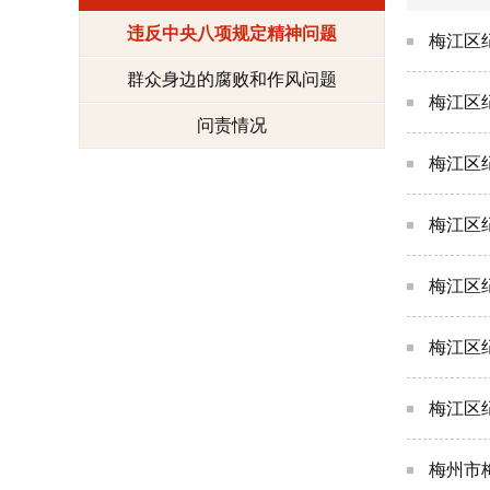
违反中央八项规定精神问题
梅江区
群众身边的腐败和作风问题
梅江区
问责情况
梅江区
梅江区
梅江区
梅江区
梅江区
梅州市