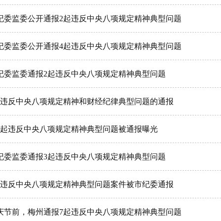
纪委监委公开通报2起违反中央八项规定精神典型问题
纪委监委公开通报4起违反中央八项规定精神典型问题
纪委监委通报2起违反中央八项规定精神典型问题
起违反中央八项规定精神和财经纪律典型问题的通报
1起违反中央八项规定精神典型问题被通报曝光
纪委监委通报3起违反中央八项规定精神典型问题
起违反中央八项规定精神典型问题案件被市纪委通报
庆节前，梅州通报7起违反中央八项规定精神典型问题