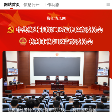
网站首页
信息公开
工作动态
法槌落处警钟鸣 旁听庭审筑防线——梅江区纪委监委举办“庭审+廉政警示教育课堂”