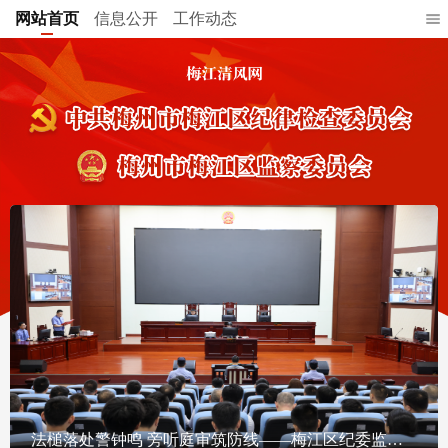
网站首页
信息公开
工作动态
法槌落处警钟鸣 旁听庭审筑防线——梅江区纪委监委举办“庭审+廉政警示教育课堂”